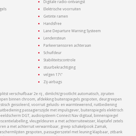
Digitale radio-ontvangst
gels
Elektrische voorruiten
Getinte ramen
Handsfree
Lane Departure Warning Systeem
Lendensteun
Parkeersensoren achteraan
Schuifdeur
Stabiliteitscontrole
stuurbekrachtiging
velgen 17\"
Zij-airbags
itst verschuifbaar 2e rij , dimlicht/grootlicht automatisch, zijruiten
grepen binnen chroom, afdekking buitenspiegels gespoten, deurgreepen
ustisch geisoleerd, voorruit geluids- en warmtewerend, ruitbediening
itbediening passagierszijde met impulsgever, buitenspiegels elektrisch
, beeldscherm DGT, audiosysteem Connect Nav digitaal, binnenspiegel
scentielabelling, vleugeldeuren a met achterruitewisser, klaptafel zetels
uren a met achterruit verwarmbaar, greep schakelpook Zamak,
eschermlijsten gespoten, passagierszetel met leuning klapbaar, zitbank