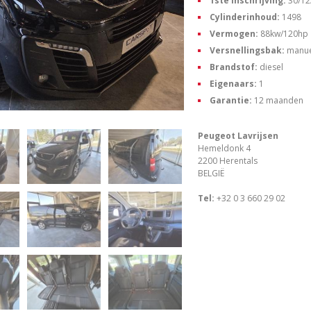
1ste inschrijving:
30/12
Cylinderinhoud:
1498
Vermogen:
88kw/120hp
Versnellingsbak:
manue
Brandstof:
diesel
Eigenaars:
1
Garantie:
12 maanden
Peugeot Lavrijsen
Hemeldonk 4
2200 Herentals
BELGIË
Tel:
+32 0 3 660 29 02