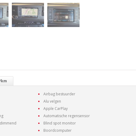
r/km
Airbag bestuurder
Alu velgen
Apple CarPlay
ng
Automatische regensensor
h dimmend
Blind spot monitor
Boordcomputer