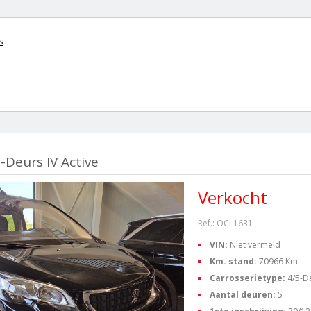
s
-Deurs IV Active
Verkocht
Ref.: OCL1631
VIN:
Niet vermeld
Km. stand:
70966 Km
Carrosserietype:
4/5-D
Aantal deuren:
5