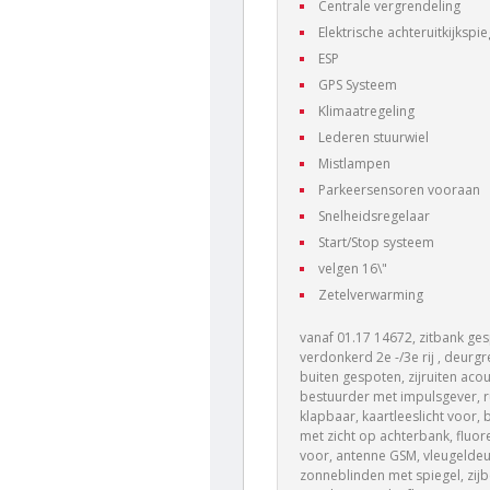
Centrale vergrendeling
Elektrische achteruitkijkspie
ESP
GPS Systeem
Klimaatregeling
Lederen stuurwiel
Mistlampen
Parkeersensoren vooraan
Snelheidsregelaar
Start/Stop systeem
velgen 16\"
Zetelverwarming
vanaf 01.17 14672, zitbank gespl
verdonkerd 2e -/3e rij , deur
buiten gespoten, zijruiten aco
bestuurder met impulsgever, ru
klapbaar, kaartleeslicht voor
met zicht op achterbank, fluore
voor, antenne GSM, vleugelde
zonneblinden met spiegel, zijb