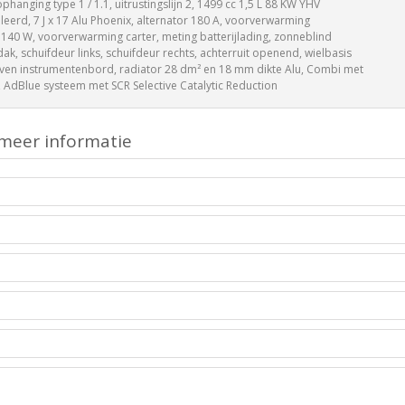
 ophanging type 1 / 1.1, uitrustingslijn 2, 1499 cc 1,5 L 88 KW YHV
eerd, 7 J x 17 Alu Phoenix, alternator 180 A, voorverwarming
 140 W, voorverwarming carter, meting batterijlading, zonneblind
dak, schuifdeur links, schuifdeur rechts, achterruit openend, wielbasis
en instrumentenbord, radiator 28 dm² en 18 mm dikte Alu, Combi met
 AdBlue systeem met SCR Selective Catalytic Reduction
meer informatie