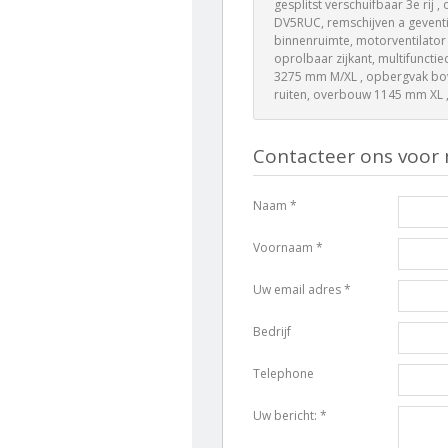
gesplitst verschuifbaar 3e rij ,
DV5RUC, remschijven a geventil
binnenruimte, motorventilator
oprolbaar zijkant, multifunctie
3275 mm M/XL , opbergvak bov
ruiten, overbouw 1145 mm XL ,
Contacteer ons voor 
Naam *
Voornaam *
Uw email adres *
Bedrijf
Telephone
Uw bericht: *