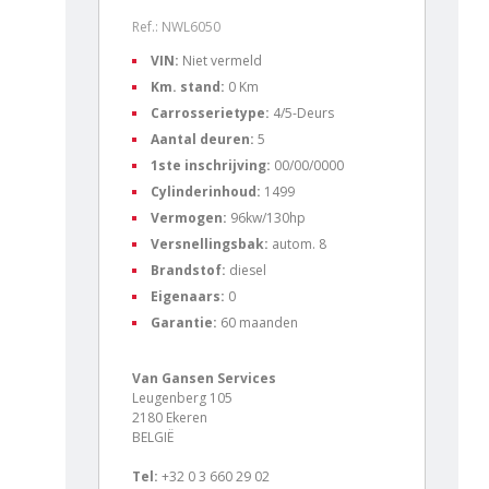
Ref.: NWL6050
VIN:
Niet vermeld
Km. stand:
0 Km
Carrosserietype:
4/5-Deurs
Aantal deuren:
5
1ste inschrijving:
00/00/0000
Cylinderinhoud:
1499
Vermogen:
96kw/130hp
Versnellingsbak:
autom. 8
Brandstof:
diesel
Eigenaars:
0
Garantie:
60 maanden
Van Gansen Services
Leugenberg 105
2180 Ekeren
BELGIË
Tel:
+32 0 3 660 29 02