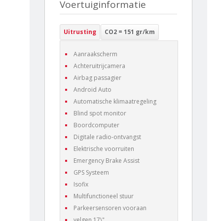
Voertuiginformatie
Uitrusting
CO2 = 151 gr/km
Aanraakscherm
Achteruitrijcamera
Airbag passagier
Android Auto
Automatische klimaatregeling
Blind spot monitor
Boordcomputer
Digitale radio-ontvangst
Elektrische voorruiten
Emergency Brake Assist
GPS Systeem
Isofix
Multifunctioneel stuur
Parkeersensoren vooraan
velgen 17\"