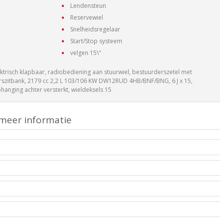
Lendensteun
Reservewiel
Snelheidsregelaar
Start/Stop systeem
velgen 15\"
ektrisch klapbaar, radiobediening aan stuurwiel, bestuurderszetel met
rszitbank, 2179 cc 2,2 L 103/106 KW DW12RUD 4HB/BNF/BNG, 6 J x 15,
hanging achter versterkt, wieldeksels 15
meer informatie