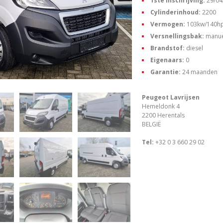
1ste inschrijving:
29/04
Cylinderinhoud:
2200
Vermogen:
103kw/140h
Versnellingsbak:
manue
Brandstof:
diesel
Eigenaars:
0
Garantie:
24 maanden
Peugeot Lavrijsen
Hemeldonk 4
2200 Herentals
BELGIË
Tel:
+32 0 3 660 29 02