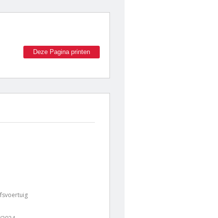
Deze Pagina printen
jfsvoertuig