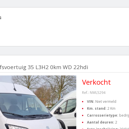
s
jfsvoertuig 35 L3H2 0km WD 22hdi
Verkocht
Ref.: NWL5294
VIN:
Niet vermeld
Km. stand:
2 Km
Carrosserietype:
bedri
Aantal deuren:
2