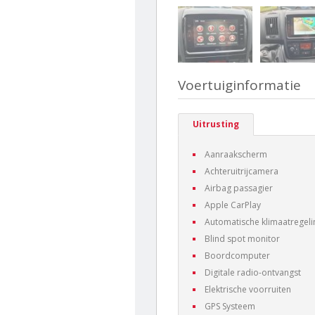
Voertuiginformatie
Uitrusting
Aanraakscherm
Achteruitrijcamera
Airbag passagier
Apple CarPlay
Automatische klimaatregeli
Blind spot monitor
Boordcomputer
Digitale radio-ontvangst
Elektrische voorruiten
GPS Systeem