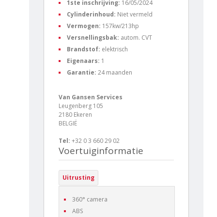
1ste inschrijving:
16/05/2024
Cylinderinhoud:
Niet vermeld
Vermogen:
157kw/213hp
Versnellingsbak:
autom. CVT
Brandstof:
elektrisch
Eigenaars:
1
Garantie:
24 maanden
Van Gansen Services
Leugenberg 105
2180 Ekeren
BELGIË
Tel:
+32 0 3 660 29 02
Voertuiginformatie
Uitrusting
360° camera
ABS