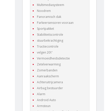
Multimediasysteem
Noodrem
Panoramisch dak
Parkeersensoren vooraan
Sportpakket
Stabiliteitscontrole
stuurbekrachtiging
Tractiecontrole
velgen 20\"
Vermoeidheidsdetectie
Zetelverwarming
Zomerbanden
Aanraakscherm
Achteruitrijcamera
Airbag bestuurder
Alarm
Android Auto
Armsteun