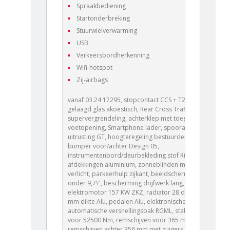
Spraakbediening
Startonderbreking
Stuurwielverwarming
USB
Verkeersbordherkenning
Wifi-hotspot
Zij-airbags
vanaf 03.24 17295, stopcontact CCS + T2, zijruiten
gelaagd glas akoestisch, Rear Cross Traffic Alert,
supervergrendeling, achterklep met toegang
voetopening, Smartphone lader, spoorassistent,
uitrusting GT, hoogteregeling bestuurderszetel,
bumper voor/achter Design 05,
instrumentenbord/deurbekleding stof Rimini met
afdekkingen aluminium, zonneblinden met spiegels
verlicht, parkeerhulp zijkant, beeldscherm \"EDGE\"
onder 9,7\", bescherming drijfwerk lang,
elektromotor 157 KW ZKZ, radiator 28 dm² en 21
mm dikte Alu, pedalen Alu, elektronische
automatische versnellingsbak RGML, stabilisator
voor 52500 Nm, remschijven voor 365 mm,
remschijven achter 356 mm met zuigers 48 mm, 8 J x