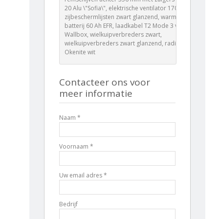
20 Alu \"Sofia\", elektrische ventilator 170 W,
zijbeschermlijsten zwart glanzend, warmtepomp,
batterij 60 Ah EFR, laadkabel T2 Mode 3 voor
Wallbox, wielkuipverbreders zwart,
wielkuipverbreders zwart glanzend, radiatorrooster
Okenite wit
Contacteer ons voor
meer informatie
Naam *
Voornaam *
Uw email adres *
Bedrijf