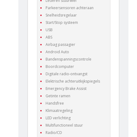
Lederen stuurwiel
Parkeersensoren achteraan
Snelheidsregelaar
Start/Stop systeem
USB
ABS
Airbag passagier
Android Auto
Bandenspanningscontrole
Boordcomputer
Digitale radio-ontvangst
Elektrische achteruitkijkspiegels
Emergency Brake Assist
Getinte ramen
Handsfree
Klimaatregeling
LED verlichting
Multifunctioneel stuur
Radio/CD