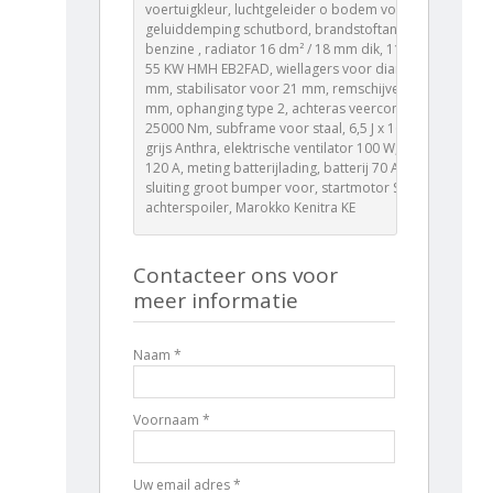
voertuigkleur, luchtgeleider o bodem voor,
geluiddemping schutbord, brandstoftank 40 L
benzine , radiator 16 dm² / 18 mm dik, 1199 cc 1,2 L
55 KW HMH EB2FAD, wiellagers voor diameter 68
mm, stabilisator voor 21 mm, remschijven voor 266
mm, ophanging type 2, achteras veerconstante
25000 Nm, subframe voor staal, 6,5 J x 16 Alu P21
grijs Anthra, elektrische ventilator 100 W, alternator
120 A, meting batterijlading, batterij 70 Ah EFBC,
sluiting groot bumper voor, startmotor STTD,
achterspoiler, Marokko Kenitra KE
Contacteer ons voor
meer informatie
Naam *
Voornaam *
Uw email adres *