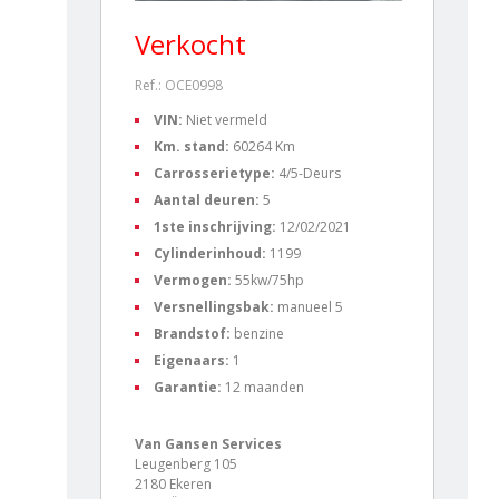
Verkocht
Ref.: OCE0998
VIN:
Niet vermeld
Km. stand:
60264 Km
Carrosserietype:
4/5-Deurs
Aantal deuren:
5
1ste inschrijving:
12/02/2021
Cylinderinhoud:
1199
Vermogen:
55kw/75hp
Versnellingsbak:
manueel 5
Brandstof:
benzine
Eigenaars:
1
Garantie:
12 maanden
Van Gansen Services
Leugenberg 105
2180 Ekeren