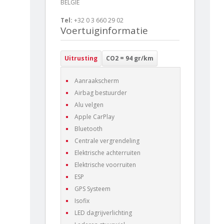
BELGIË
Tel:
+32 0 3 660 29 02
Voertuiginformatie
Uitrusting
CO2 = 94 gr/km
Aanraakscherm
Airbag bestuurder
Alu velgen
Apple CarPlay
Bluetooth
Centrale vergrendeling
Elektrische achterruiten
Elektrische voorruiten
ESP
GPS Systeem
Isofix
LED dagrijverlichting