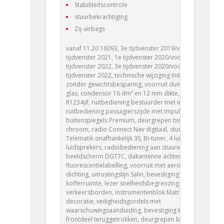
Stabiliteitscontrole
stuurbekrachtiging
Zij-airbags
vanaf 11.20 16093, 3e tijdvenster 2019/voor 3e
tijdvenster 2021, 1e tijdvenster 2020/voor 1e
tijdvenster 2022, 3e tijdvenster 2020/voor 3e
tijdvenster 2022, technische wijziging Initiale, voorruit
zonder gewichtsbesparing, voorruit dun gelaagd
glas, condensor 16 dm² en 12 mm dikte, koelmiddel
R1234yf, ruitbediening bestuurder met impulsgever,
ruitbediening passagierszijde met impulsgever,
buitenspiegels Premium, deurgrepen binnen
chroom, radio Connect Nav digitaal, stuureenheid
Telematik onafhankelijk 3S, Bi-tuner, 4 luidsprekers, 6
luidsprekers, radiobediening aan stuurwiel,
beeldscherm DGT7C, dakantenne achter,
fluorescentielabelling, voorruit met aerodynamische
dichting, uitrustingslijn Salin, bevestiging zijkanten
kofferruimte, lezer snelheidsbegrenzing en
verkeersborden, instrumentenblok Matrix 3.5 \" met
decoratie, veiligheidsgordels met
waarschuwingsaanduiding, bevestiging kinderzetel,
frontdeel teruggetrokken, deurgrepen buiten in