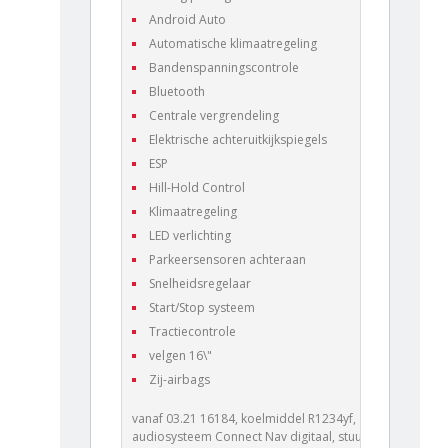
Android Auto
Automatische klimaatregeling
Bandenspanningscontrole
Bluetooth
Centrale vergrendeling
Elektrische achteruitkijkspiegels
ESP
Hill-Hold Control
Klimaatregeling
LED verlichting
Parkeersensoren achteraan
Snelheidsregelaar
Start/Stop systeem
Tractiecontrole
velgen 16\"
Zij-airbags
vanaf 03.21 16184, koelmiddel R1234yf,
audiosysteem Connect Nav digitaal, stuureenheid