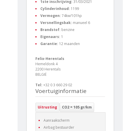
1ste inschrijving:
31/03/2021
Cylinderinhoud:
1199
Vermogen:
74kw/101hp
Versnellingsbak:
manueel 6
Brandstof:
benzine
Eigenaars:
1
Garantie:
12 maanden
Felix-Herentals
Hemeldonk 4
2200 Herentals
BELGIË
Tel:
+32 0 3 660 29 02
Voertuiginformatie
Uitrusting
CO2 = 105 gr/km
Aanraakscherm
Airbag bestuurder