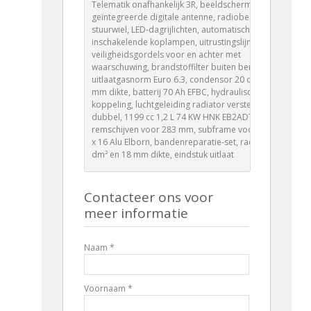
Telematik onafhankelijk 3R, beeldscherm DGT7C,
geïntegreerde digitale antenne, radiobediening aan
stuurwiel, LED-dagrijlichten, automatisch
inschakelende koplampen, uitrustingslijn Salin,
veiligheidsgordels voor en achter met
waarschuwing, brandstoffilter buiten benzine ,
uitlaatgasnorm Euro 6.3, condensor 20 dm² en 12
mm dikte, batterij 70 Ah EFBC, hydraulische
koppeling, luchtgeleiding radiator verstelbaar
dubbel, 1199 cc 1,2 L 74 KW HNK EB2ADTD,
remschijven voor 283 mm, subframe voor staal, 6,5 J
x 16 Alu Elborn, bandenreparatie-set, radiator 21
dm² en 18 mm dikte, eindstuk uitlaat
Contacteer ons voor
meer informatie
Naam *
Voornaam *