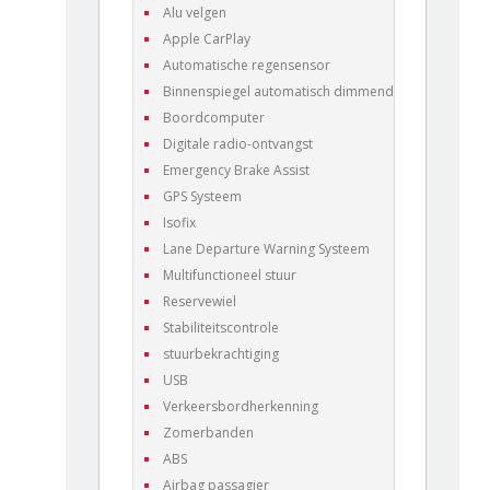
Alu velgen
Apple CarPlay
Automatische regensensor
Binnenspiegel automatisch dimmend
Boordcomputer
Digitale radio-ontvangst
Emergency Brake Assist
GPS Systeem
Isofix
Lane Departure Warning Systeem
Multifunctioneel stuur
Reservewiel
Stabiliteitscontrole
stuurbekrachtiging
USB
Verkeersbordherkenning
Zomerbanden
ABS
Airbag passagier