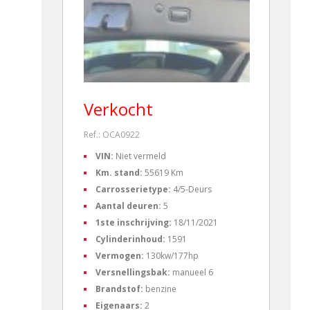
Verkocht
Ref.: OCA0922
VIN:
Niet vermeld
Km. stand:
55619 Km
Carrosserietype:
4/5-Deurs
Aantal deuren:
5
1ste inschrijving:
18/11/2021
Cylinderinhoud:
1591
Vermogen:
130kw/177hp
Versnellingsbak:
manueel 6
Brandstof:
benzine
Eigenaars:
2