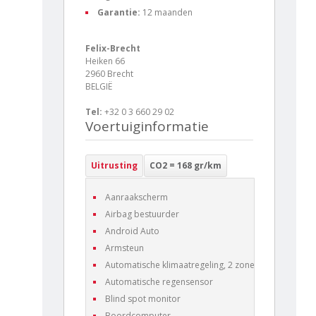
Garantie:
12 maanden
Felix-Brecht
Heiken 66
2960 Brecht
BELGIË
Tel:
+32 0 3 660 29 02
Voertuiginformatie
Uitrusting
CO2 = 168 gr/km
Aanraakscherm
Airbag bestuurder
Android Auto
Armsteun
Automatische klimaatregeling, 2 zones
Automatische regensensor
Blind spot monitor
Boordcomputer