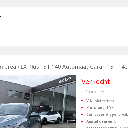
s
n break LX Plus 15T 140 Automaat Garan 15T 140
Verkocht
Ref.: OCX0185
VIN:
Niet vermeld
Km. stand:
10 Km
Carrosserietype:
break
Aantal deuren:
5