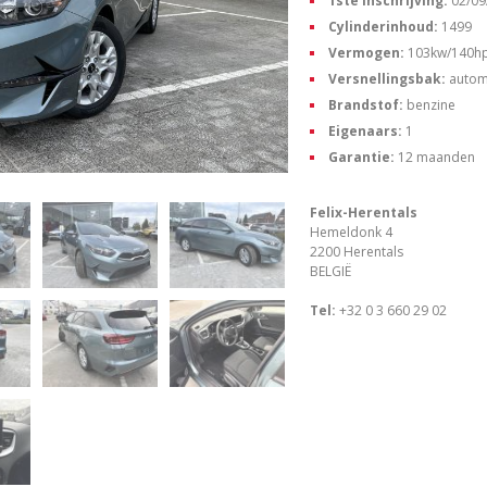
1ste inschrijving:
02/09
Cylinderinhoud:
1499
Vermogen:
103kw/140h
Versnellingsbak:
autom
Brandstof:
benzine
Eigenaars:
1
Garantie:
12 maanden
Felix-Herentals
Hemeldonk 4
2200 Herentals
BELGIË
Tel:
+32 0 3 660 29 02