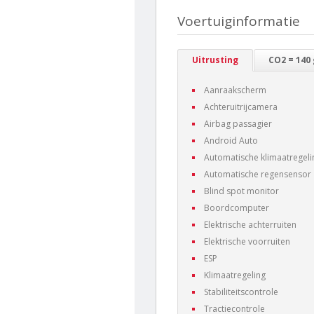
Voertuiginformatie
Uitrusting
CO2 = 140
Aanraakscherm
Achteruitrijcamera
Airbag passagier
Android Auto
Automatische klimaatregeli
Automatische regensensor
Blind spot monitor
Boordcomputer
Elektrische achterruiten
Elektrische voorruiten
ESP
Klimaatregeling
Stabiliteitscontrole
Tractiecontrole