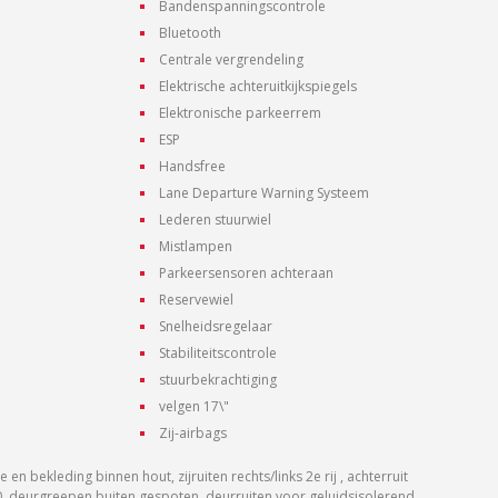
Bandenspanningscontrole
Bluetooth
Centrale vergrendeling
Elektrische achteruitkijkspiegels
Elektronische parkeerrem
ESP
Handsfree
Lane Departure Warning Systeem
Lederen stuurwiel
Mistlampen
Parkeersensoren achteraan
Reservewiel
Snelheidsregelaar
Stabiliteitscontrole
stuurbekrachtiging
velgen 17\"
Zij-airbags
en bekleding binnen hout, zijruiten rechts/links 2e rij , achterruit
, deurgreepen buiten gespoten, deurruiten voor geluidsisolerend,