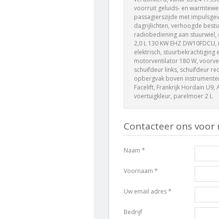
voorruit geluids- en warmtewe
passagierszijde met impulsgeve
dagrijlichten, verhoogde bestu
radiobediening aan stuurwiel, c
2,0 L 130 KW EHZ DW10FDCU, in
elektrisch, stuurbekrachtiging e
motorventilator 180 W, voorver
schuifdeur links, schuifdeur r
opbergvak boven instrumenten
Facelift, Frankrijk Hordain U9
voertuigkleur, parelmoer 2 L
Contacteer ons voor 
Naam *
Voornaam *
Uw email adres *
Bedrijf