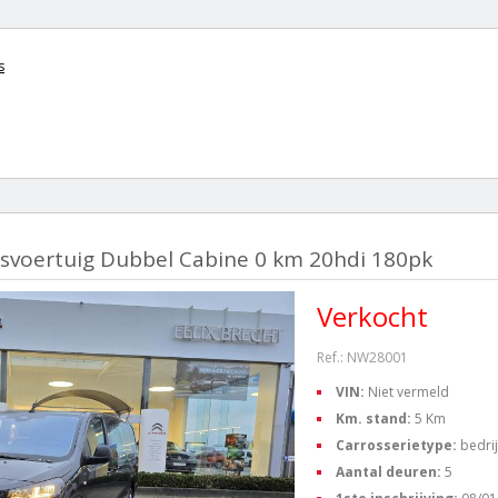
s
fsvoertuig Dubbel Cabine 0 km 20hdi 180pk
Verkocht
Ref.: NW28001
VIN:
Niet vermeld
Km. stand:
5 Km
Carrosserietype:
bedri
Aantal deuren:
5