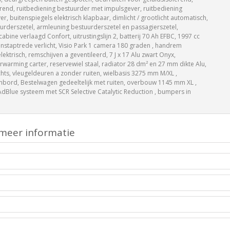
rend, ruitbediening bestuurder met impulsgever, ruitbediening
r, buitenspiegels elektrisch klapbaar, dimlicht / grootlicht automatisch,
urderszetel, armleuning bestuurderszetel en passagierszetel,
abine verlaagd Confort, uitrustingslijn 2, batterij 70 Ah EFBC, 1997 cc
staptrede verlicht, Visio Park 1 camera 180 graden , handrem
lektrisch, remschijven a geventileerd, 7 J x 17 Alu zwart Onyx,
warming carter, reservewiel staal, radiator 28 dm² en 27 mm dikte Alu,
echts, vleugeldeuren a zonder ruiten, wielbasis 3275 mm M/XL ,
bord, Bestelwagen gedeeltelijk met ruiten, overbouw 1145 mm XL ,
, AdBlue systeem met SCR Selective Catalytic Reduction , bumpers in
meer informatie