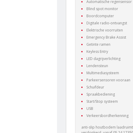
Automatische regensensor
Blind spot monitor
Boordcomputer
Digitale radio-ontvangst
Elektrische voorruiten
Emergency Brake Assist
Getinte ramen
Keyless Entry
LED dagrijverlichting
Lendensteun
Multimediasysteem
Parkeersensoren vooraan
Schuifdeur
Spraakbediening
Start/Stop systeem
USB
Verkeersbordherkenning
anti-slip houtbodem laadruimte 
verdonkerd, vanaf 05.24 17350