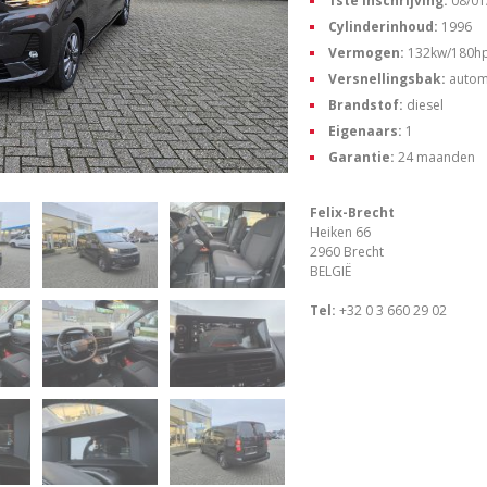
1ste inschrijving:
08/01
Cylinderinhoud:
1996
Vermogen:
132kw/180h
Versnellingsbak:
autom
Brandstof:
diesel
Eigenaars:
1
Garantie:
24 maanden
Felix-Brecht
Heiken 66
2960 Brecht
BELGIË
Tel:
+32 0 3 660 29 02