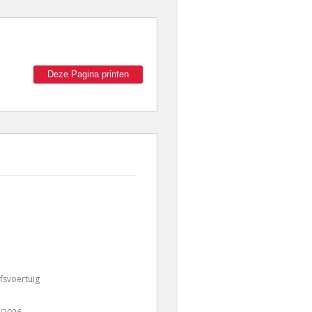
Deze Pagina printen
jfsvoertuig