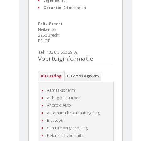
Eigenaars:
1
Garantie:
24 maanden
Felix-Brecht
Heiken 66
2960 Brecht
BELGIË
Tel:
+32 0 3 660 29 02
Voertuiginformatie
Uitrusting
CO2 = 114 gr/km
Aanraakscherm
Airbag bestuurder
Android Auto
Automatische klimaatregeling
Bluetooth
Centrale vergrendeling
Elektrische voorruiten