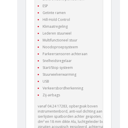
ESP
Getinte ramen
Hill-Hold Control
Klimaatregeling
Lederen stuurwiel
Multifunctioneel stuur
Noodoproepsysteem
Parkeersensoren achteraan
Snelheidsregelaar
Start/Stop systeem
Stuurwielverwarming
USB
Verkeersbordherkenning
Zij-airbags
vanaf 04.24 17283, opbergvak boven
instrumentenbord, anti-vuil dichting aan deur voor,
sierlijsten spatborden achter gespoten, radiator 28
dm² en 18 mm dikte Alu, luchtgeleider bumper voor,
zijruiten acoustisch geisoleerd, achterruit openend,