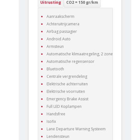
Uitrusting
CO2 = 150 gr/km
Aanraakscherm
Achteruitrijcamera
Airbag passagier
Android Auto
Armsteun
Automatische klimaatregeling, 2 zones
Automatische regensensor
Bluetooth
Centrale vergrendeling
Elektrische achterruiten
Elektrische voorruiten
Emergency Brake Assist
Full LED Koplampen
Handsfree
Isofix
Lane Departure Warning Systeem
Lendensteun