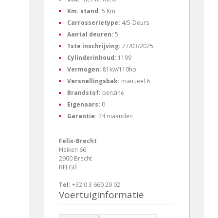
Km. stand:
5 Km
Carrosserietype:
4/5-Deurs
Aantal deuren:
5
1ste inschrijving:
27/03/2025
Cylinderinhoud:
1199
Vermogen:
81kw/110hp
Versnellingsbak:
manueel 6
Brandstof:
benzine
Eigenaars:
0
Garantie:
24 maanden
Felix-Brecht
Heiken 66
2960 Brecht
BELGIË
Tel:
+32 0 3 660 29 02
Voertuiginformatie