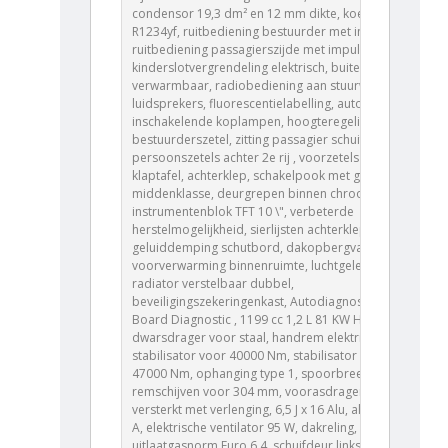
condensor 19,3 dm² en 12 mm dikte, koelmiddel
R1234yf, ruitbediening bestuurder met impulsgever,
ruitbediening passagierszijde met impulsgever,
kinderslotvergrendeling elektrisch, buitenspiegels
verwarmbaar, radiobediening aan stuurwiel, 6
luidsprekers, fluorescentielabelling, automatisch
inschakelende koplampen, hoogteregeling
bestuurderszetel, zitting passagier schuifbaar, 3 1-
persoonszetels achter 2e rij , voorzetels met
klaptafel, achterklep, schakelpook met greep
middenklasse, deurgrepen binnen chroom,
instrumentenblok TFT 10 \", verbeterde
herstelmogelijkheid, sierlijsten achterklep gespoten,
geluiddemping schutbord, dakopbergvak voor,
voorverwarming binnenruimte, luchtgeleiding
radiator verstelbaar dubbel,
beveiligingszekeringenkast, Autodiagnose OBD On
Board Diagnostic , 1199 cc 1,2 L 81 KW HNP EB2ADT,
dwarsdrager voor staal, handrem elektrisch,
stabilisator voor 40000 Nm, stabilisator achter
47000 Nm, ophanging type 1, spoorbreedte VA610,
remschijven voor 304 mm, voorasdrager staal
versterkt met verlenging, 6,5 J x 16 Alu, alternator 150
A, elektrische ventilator 95 W, dakreling,
uitlaatgasnorm Euro 6.4, schuifdeur links met ruit,