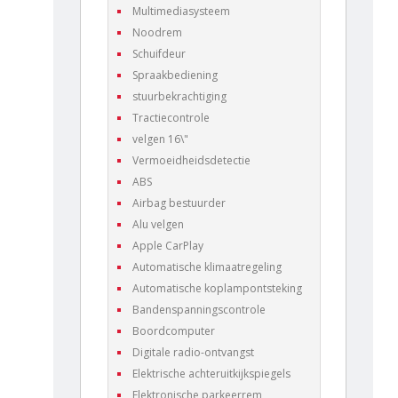
Multimediasysteem
Noodrem
Schuifdeur
Spraakbediening
stuurbekrachtiging
Tractiecontrole
velgen 16\"
Vermoeidheidsdetectie
ABS
Airbag bestuurder
Alu velgen
Apple CarPlay
Automatische klimaatregeling
Automatische koplampontsteking
Bandenspanningscontrole
Boordcomputer
Digitale radio-ontvangst
Elektrische achteruitkijkspiegels
Elektronische parkeerrem