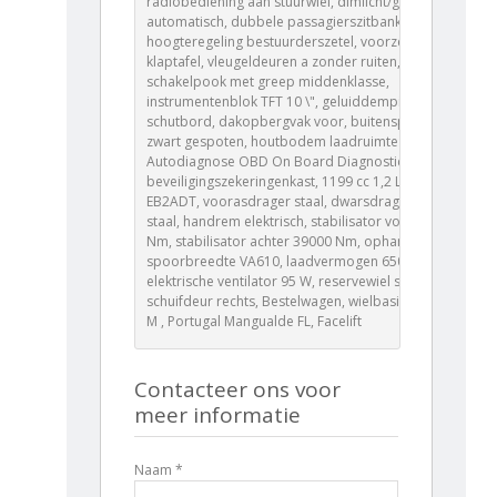
radiobediening aan stuurwiel, dimlicht/grootlicht
automatisch, dubbele passagierszitbank,
hoogteregeling bestuurderszetel, voorzetels met
klaptafel, vleugeldeuren a zonder ruiten,
schakelpook met greep middenklasse,
instrumentenblok TFT 10 \", geluiddemping
schutbord, dakopbergvak voor, buitenspiegels
zwart gespoten, houtbodem laadruimte antislip,
Autodiagnose OBD On Board Diagnostic ,
beveiligingszekeringenkast, 1199 cc 1,2 L 81 KW HNP
EB2ADT, voorasdrager staal, dwarsdrager voor
staal, handrem elektrisch, stabilisator voor 37500
Nm, stabilisator achter 39000 Nm, ophanging type 5,
spoorbreedte VA610, laadvermogen 650 kg,
elektrische ventilator 95 W, reservewiel staal,
schuifdeur rechts, Bestelwagen, wielbasis 2785 mm
M , Portugal Mangualde FL, Facelift
Contacteer ons voor
meer informatie
Naam *