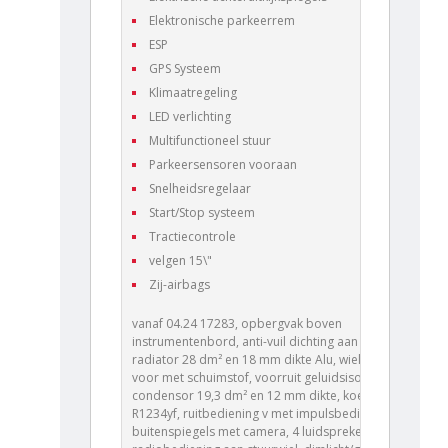
Elektronische parkeerrem
ESP
GPS Systeem
Klimaatregeling
LED verlichting
Multifunctioneel stuur
Parkeersensoren vooraan
Snelheidsregelaar
Start/Stop systeem
Tractiecontrole
velgen 15\"
Zij-airbags
vanaf 04.24 17283, opbergvak boven
instrumentenbord, anti-vuil dichting aan deur voor,
radiator 28 dm² en 18 mm dikte Alu, wielkuipschalen
voor met schuimstof, voorruit geluidsisolerend,
condensor 19,3 dm² en 12 mm dikte, koelmiddel
R1234yf, ruitbediening v met impulsbediening,
buitenspiegels met camera, 4 luidsprekers,