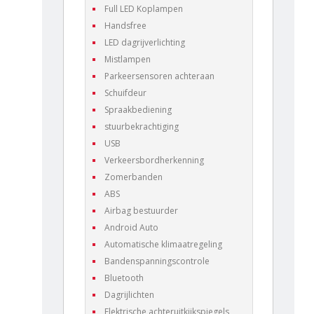
Full LED Koplampen
Handsfree
LED dagrijverlichting
Mistlampen
Parkeersensoren achteraan
Schuifdeur
Spraakbediening
stuurbekrachtiging
USB
Verkeersbordherkenning
Zomerbanden
ABS
Airbag bestuurder
Android Auto
Automatische klimaatregeling
Bandenspanningscontrole
Bluetooth
Dagrijlichten
Elektrische achteruitkijkspiegels