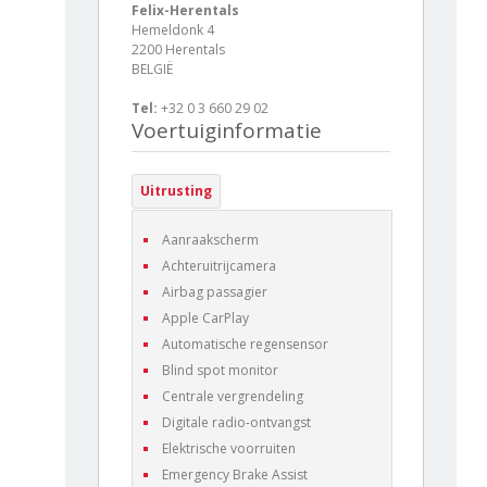
Felix-Herentals
Hemeldonk 4
2200 Herentals
BELGIË
Tel:
+32 0 3 660 29 02
Voertuiginformatie
Uitrusting
Aanraakscherm
Achteruitrijcamera
Airbag passagier
Apple CarPlay
Automatische regensensor
Blind spot monitor
Centrale vergrendeling
Digitale radio-ontvangst
Elektrische voorruiten
Emergency Brake Assist